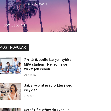
MOST POPULAR
7 kritérií, podle kterých vybírat
MBA studium. Nenechte se
zlákat jen cenou
29.7.2026
Jak si vybrat prádlo, které sedí
celý den
7.7.2026
Černé rifle, džíny do zvonu a