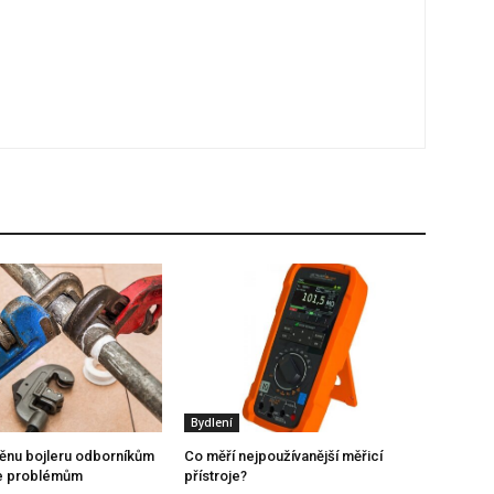
Bydlení
ěnu bojleru odborníkům
Co měří nejpoužívanější měřicí
se problémům
přístroje?