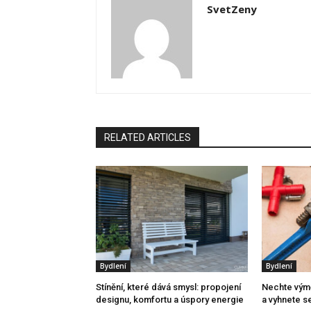
SvetZeny
RELATED ARTICLES
Bydlení
Bydlení
Stínění, které dává smysl: propojení
Nechte vým
designu, komfortu a úspory energie
a vyhnete 