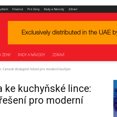
ydlení
Finance
Pro ženy
Rady a Návody
Zdraví
O ŽENY
RADY A NÁVODY
ZDRAVÍ
ce: Cenově dostupné řešení pro moderní kuchyni
 ke kuchyňské lince:
řešení pro moderní