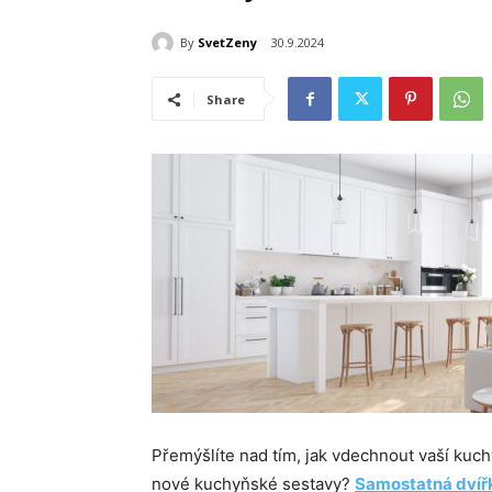
By
SvetZeny
30.9.2024
Share
Přemýšlíte nad tím, jak vdechnout vaší kuch
nové kuchyňské sestavy?
Samostatná dvířk