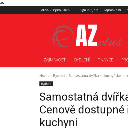
Pátek, 7 srpna, 2026
Sign in / Join
Zajímavosti
B
AZ
plus
ZAJÍMAVOSTI
BYDLENÍ
FINANCE
PR
Home
Bydlení
Samostatná dvířka ke kuchyňské lin
Bydlení
Samostatná dvířka
Cenově dostupné 
kuchyni