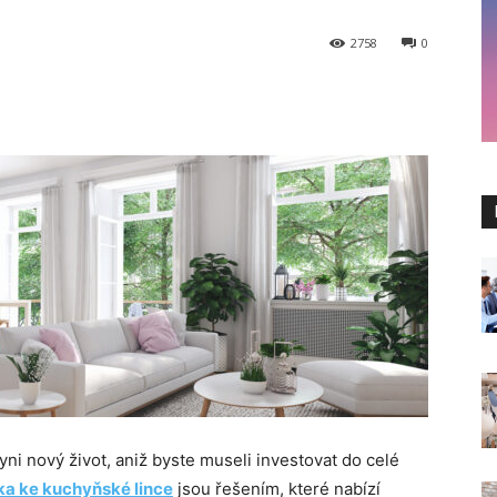
2758
0
yni nový život, aniž byste museli investovat do celé
a ke kuchyňské lince
jsou řešením, které nabízí