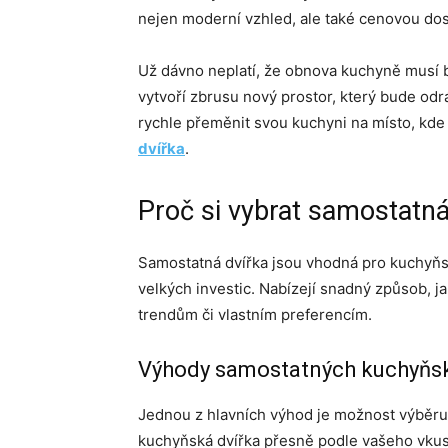
nejen moderní vzhled, ale také cenovou do
Už dávno neplatí, že obnova kuchyně musí b
vytvoří zbrusu nový prostor, který bude odrá
rychle přeměnit svou kuchyni na místo, kde 
dvířka
.
Proč si vybrat samostatná
Samostatná dvířka jsou vhodná pro kuchyňsko
velkých investic. Nabízejí snadný způsob, j
trendům či vlastním preferencím.
Výhody samostatných kuchyňsk
Jednou z hlavních výhod je možnost výběru z
kuchyňská dvířka přesně podle vašeho vkusu